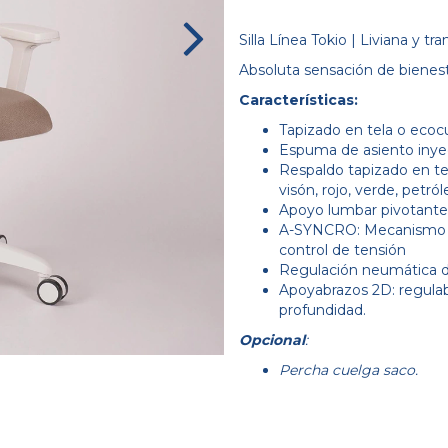
Silla Línea Tokio | Liviana y tr
Absoluta sensación de bienest
Características:
Tapizado en tela o ecoc
Espuma de asiento inyec
Respaldo tapizado en tela
visón, rojo, verde, petról
Apoyo lumbar pivotante 
A-SYNCRO: Mecanismo os
control de tensión
Regulación neumática de
Apoyabrazos 2D: regulab
profundidad.
Opcional
:
Percha cuelga saco.