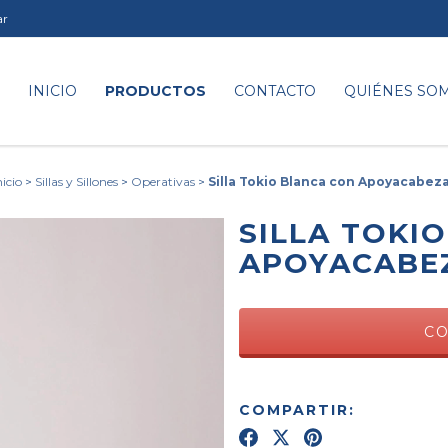
ar
INICIO
PRODUCTOS
CONTACTO
QUIÉNES SO
nicio
>
Sillas y Sillones
>
Operativas
>
Silla Tokio Blanca con Apoyacabez
SILLA TOKI
APOYACABE
COMPARTIR: