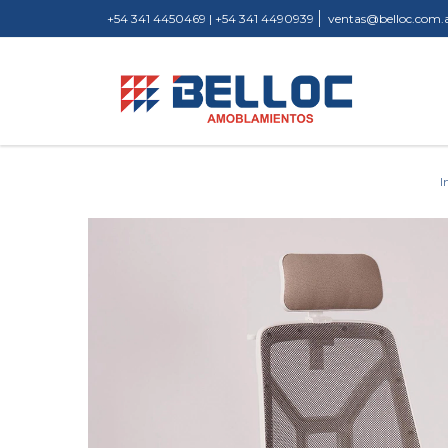
+54 341 4450469 | +54 341 4490939
ventas@belloc.com.
I