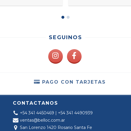
SEGUINOS
PAGO CON TARJETAS
CONTACTANOS
+54 341 4450469 | +54 341 4490939
ventas@belloc.com.ar
San Lorenzo 1420 Rosario Santa Fe